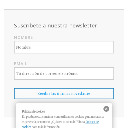
PAlicantinos
PAlicantinos
productosalicantinos
productosalicantin
1181998232811
en
en
en
en
en
Facebook
Twitter
Instagram
Pinterest
Google+
Suscribete a nuestra newsletter
NOMBRE
EMAIL
Política de cookies
En productosalicantinos.com utilizamos cookies para mejorar la
experiencia de usuario. ¿Quieres saber más? Visita
Política de
cookies
para más información.