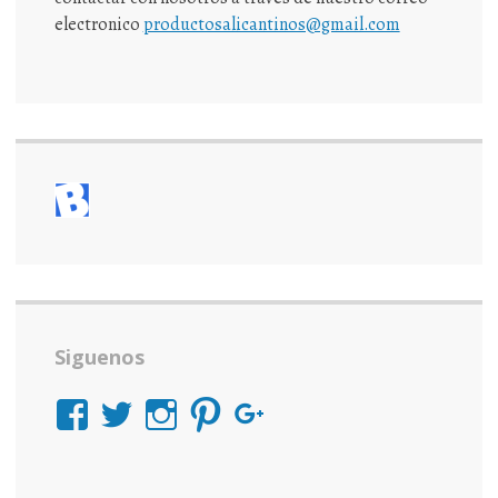
electronico
productosalicantinos@gmail.com
Siguenos
Ver
Ver
Ver
Ver
Ver
perfil
perfil
perfil
perfil
perfil
de
de
de
de
de