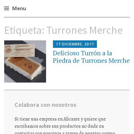
Menu
Ir
Etiqueta:
Turrones Merche
al
contenido
17 DICIEMBRE, 2017
Delicioso Turrón a la
Piedra de Turrones Merche
Colabora con nosotros
Si tiene una empresa en Alicante y quiere que
escribamos sobre sus productos no dude en
contactar con nosotros a traves de nuestro correo