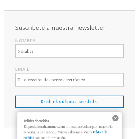
PAlicantinos
PAlicantinos
productosalicantinos
productosalicantin
1181998232811
en
en
en
en
en
Facebook
Twitter
Instagram
Pinterest
Google+
Suscribete a nuestra newsletter
NOMBRE
EMAIL
Política de cookies
En productosalicantinos.com utilizamos cookies para mejorar la
experiencia de usuario. ¿Quieres saber más? Visita
Política de
cookies
para más información.