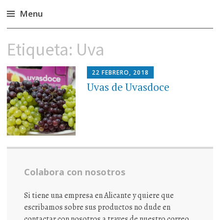
Menu
Ir
Etiqueta:
Uva
al
contenido
22 FEBRERO, 2018
Uvas de Uvasdoce
Colabora con nosotros
Si tiene una empresa en Alicante y quiere que
escribamos sobre sus productos no dude en
contactar con nosotros a traves de nuestro correo