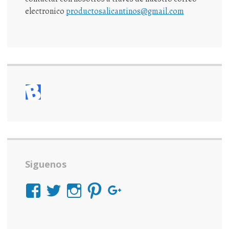
electronico
productosalicantinos@gmail.com
Siguenos
Ver
Ver
Ver
Ver
Ver
perfil
perfil
perfil
perfil
perfil
de
de
de
de
de