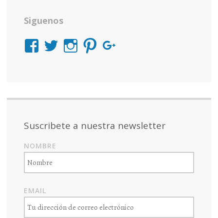
Siguenos
Ver
Ver
Ver
Ver
Ver
perfil
perfil
perfil
perfil
perfil
de
de
de
de
de
PAlicantinos
PAlicantinos
productosalicantinos
productosalicantin
1181998232811
en
en
en
en
en
Facebook
Twitter
Instagram
Pinterest
Google+
Suscribete a nuestra newsletter
NOMBRE
EMAIL